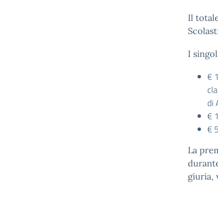
Il tota
Scolast
I singo
€ 1
cla
di
€ 
€ 5
La prem
durante
giuria, 