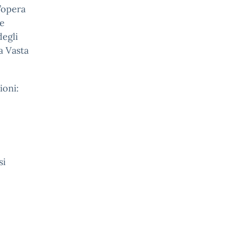
l’opera
ne
degli
a Vasta
ioni:
si