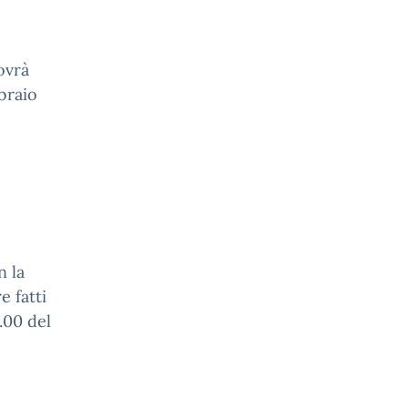
ovrà
braio
n la
 fatti
.00 del