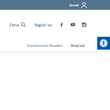
Accedi
Cerca
Seguici su:
Apr
Orientamento Rinaldini
RinaCast