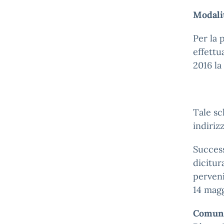
Modali
Per la 
effettu
2016 la
Tale sc
indiriz
Success
dicitur
perveni
14 magg
Comune