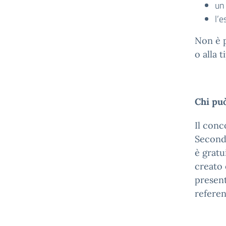
un
l’e
Non è p
o alla 
Chi pu
Il conc
Seconda
è gratu
creato 
present
referen