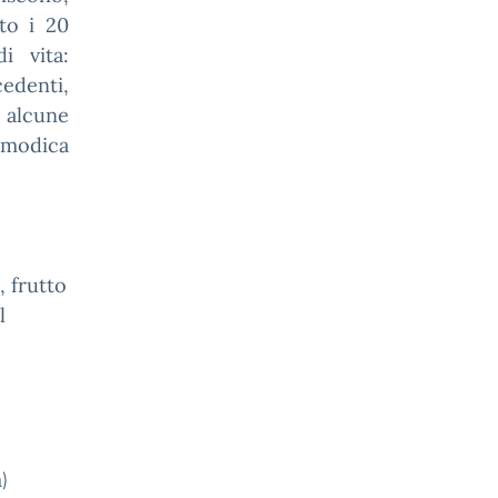
tto i 20
i vita:
denti,
o alcune
asmodica
, frutto
l
)