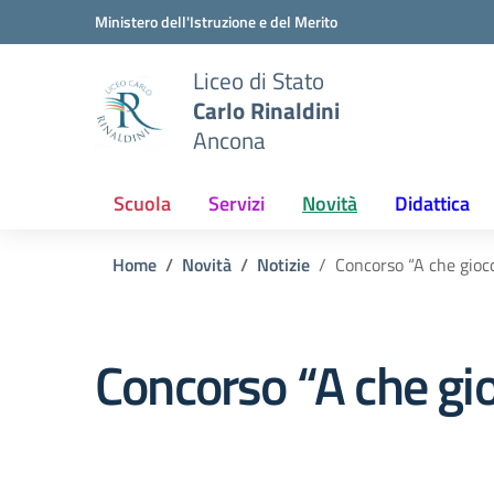
Vai ai contenuti
Vai al menu di navigazione
Vai al footer
Ministero dell'Istruzione e del Merito
Liceo di Stato
Carlo Rinaldini
Ancona
Scuola
Servizi
Novità
Didattica
Home
Novità
Notizie
Concorso “A che gioc
Concorso “A che gi