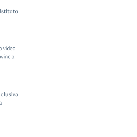
Istituto
mo video
ovincia
clusiva
a