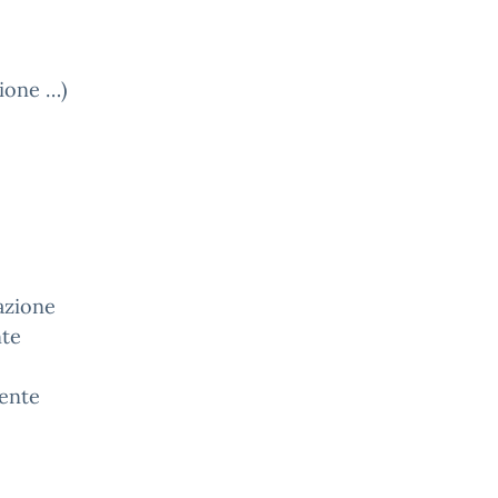
zione …)
azione
nte
cente