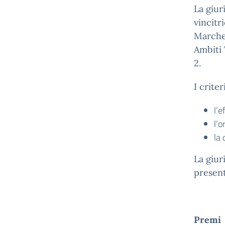
La giur
vincitr
Marche 
Ambiti 
2.
I crite
l’e
l’o
la 
La giur
present
Premi