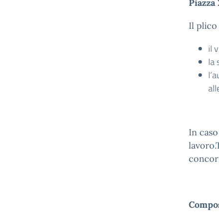
Piazza
Il plic
il
la 
l’a
all
In caso
lavoro.
concors
Compos