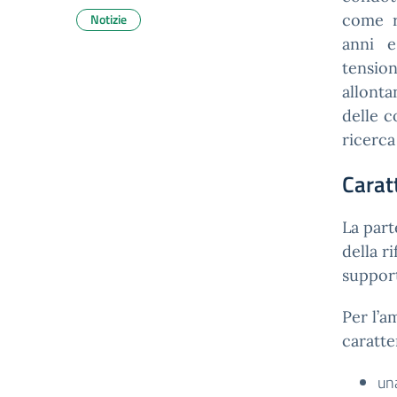
Notizie
come ri
anni e
tensi
allonta
delle c
ricerca
Carat
La part
della r
support
Per l’a
caratte
una