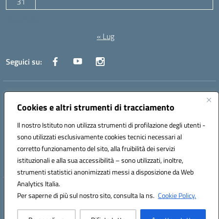
31
Agosto 2026
« Lug
Seguici su:
Indirizzo:
Via Canale 1, Ancona
Centralino:
071 204723
Email:
anpc010006@istruzione.it
Cookies e altri strumenti di tracciamento
Posta elettronica certificata (PEC):
anpc010006@pec.istruzione.it
Il nostro Istituto non utilizza strumenti di profilazione degli utenti -
Codice fiscale: 93020970427
sono utilizzati esclusivamente cookies tecnici necessari al
Codice meccanografico:
ANPC010006
corretto funzionamento del sito, alla fruibilità dei servizi
Codice unico di fatturazione (CUF): UFBE6V
istituzionali e alla sua accessibilità – sono utilizzati, inoltre,
strumenti statistici anonimizzati messi a disposizione da Web
Analytics Italia.
Hosting & Powered by 3D Solution S.r.l.
Per saperne di più sul nostro sito, consulta la ns.
Cookie Policy.
Concept & Design by Designers Italia