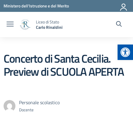
Vai ai contenuti
Vai al menu di navigazione
Vai al footer
Ministero dell'Istruzione e del Merito
Liceo di Stato
Carlo Rinaldini
Apr
Concerto di Santa Cecilia.
Preview di SCUOLA APERTA
Personale scolastico
Docente