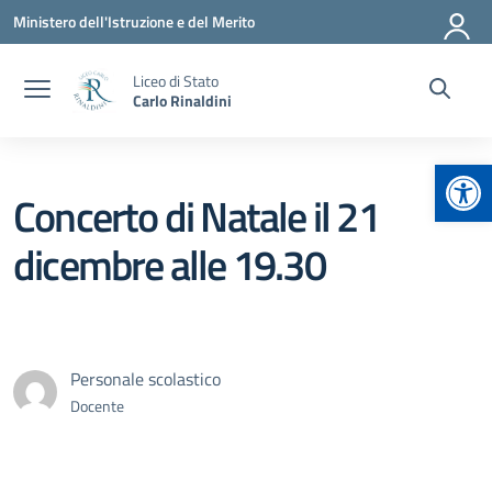
Vai ai contenuti
Vai al menu di navigazione
Vai al footer
Ministero dell'Istruzione e del Merito
Liceo di Stato
Carlo Rinaldini
Apr
Concerto di Natale il 21
dicembre alle 19.30
Personale scolastico
Docente