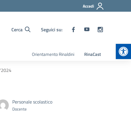
Accedi
Cerca
Seguici su:
Apr
Orientamento Rinaldini
RinaCast
4/2024
Personale scolastico
Docente