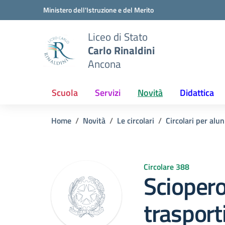
Vai ai contenuti
Vai al menu di navigazione
Vai al footer
Ministero dell'Istruzione e del Merito
Liceo di Stato
Carlo Rinaldini
Ancona
Scuola
Servizi
Novità
Didattica
Home
Novità
Le circolari
Circolari per alun
Circolare 388
Sciopero
trasport