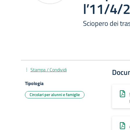
l’11/4/
Sciopero dei tra
Stampa / Condividi
Docu
Tipologia
Circolari per alunni e famiglie