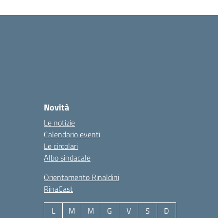
Novità
Le notizie
Calendario eventi
Le circolari
Albo sindacale
Orientamento Rinaldini
RinaCast
L
M
M
G
V
S
D