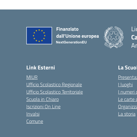
Li
Ca
A
— 
Link Esterni
La Scuo
MIUR
Presenta
Ufficio Scolastico Regionale
I luoghi
Ufficio Scolastico Territoriale
I numeri 
Scuola in Chiaro
Le carte 
Iscrizioni On Line
Organizz
Invalsi
La storia
Comune