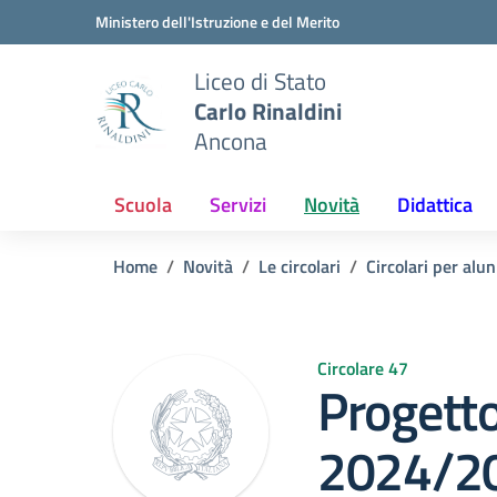
Vai ai contenuti
Vai al menu di navigazione
Vai al footer
Ministero dell'Istruzione e del Merito
Liceo di Stato
Carlo Rinaldini
Ancona
Scuola
Servizi
Novità
Didattica
Home
Novità
Le circolari
Circolari per alun
Circolare 47
Progett
2024/2