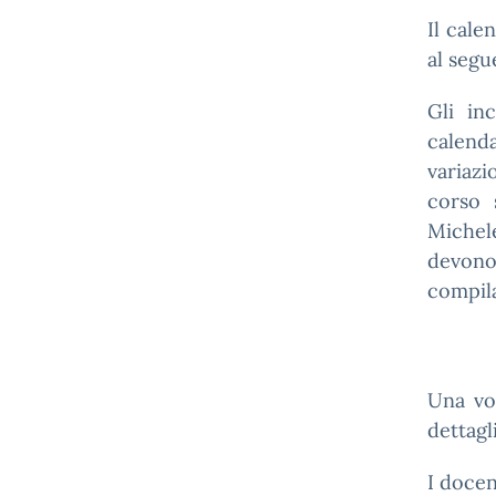
Il cale
al segu
Gli in
calenda
variazi
corso s
Michele
devono 
compil
Una vol
dettagl
I docen