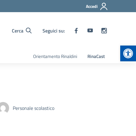
Accedi
Cerca
Seguici su:
Apr
Orientamento Rinaldini
RinaCast
Personale scolastico