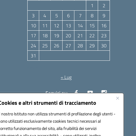
1
2
3
4
5
6
7
8
9
10
11
12
13
14
15
16
17
18
19
20
21
22
23
24
25
26
27
28
29
30
31
Agosto 2026
« Lug
Seguici su:
Cookies e altri strumenti di tracciamento
Il nostro Istituto non utilizza strumenti di profilazione degli utenti -
10006@pec.istruzione.it
sono utilizzati esclusivamente cookies tecnici necessari al
corretto funzionamento del sito, alla fruibilità dei servizi
istituzionali e alla sua accessibilità – sono utilizzati, inoltre,