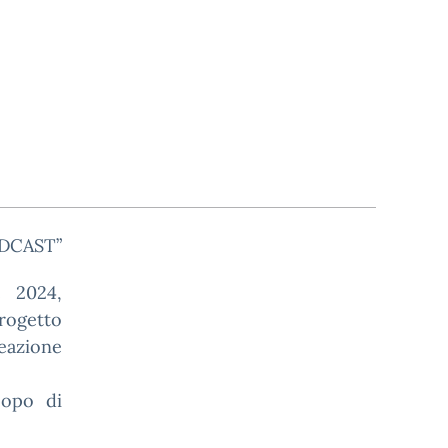
ODCAST”
 2024,
rogetto
reazione
copo di