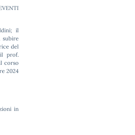
O EVENTI
ini; il
à subire
rice del
il prof.
il corso
bre 2024
zioni in