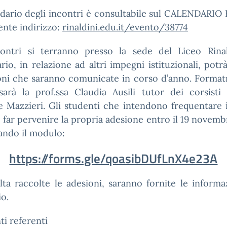
ndario degli incontri è consultabile sul CALENDARI
ente indirizzo:
rinaldini.edu.it/evento/38774
contri si terranno presso la sede del Liceo Rinald
rio, in relazione ad altri impegni istituzionali, potr
oni che saranno comunicate in corso d’anno. Format
arà la prof.ssa Claudia Ausili tutor dei corsisti 
 Mazzieri. Gli studenti che intendono frequentare 
far pervenire la propria adesione entro il 19 novem
ando il modulo:
https://forms.gle/qoasibDUfLnX4e23A
ta raccolte le adesioni, saranno fornite le informa
io.
ti referenti