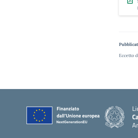
Pubblicat
Eccetto d
Li
Ca
A
— 