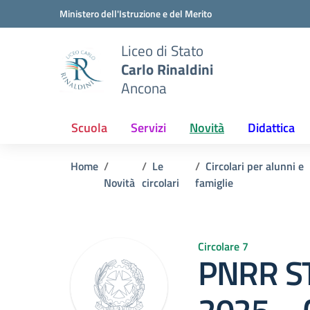
Vai ai contenuti
Vai al menu di navigazione
Vai al footer
Ministero dell'Istruzione e del Merito
Liceo di Stato
Carlo Rinaldini
Ancona
Scuola
Servizi
Novità
Didattica
Home
Le
Circolari per alunni e
Novità
circolari
famiglie
Circolare 7
PNRR S