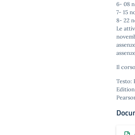
6- 08 
7- 15 
8- 22 
Le atti
novembr
assenze
assenze
Il cors
Testo: 
Edition
Pearso
Docu