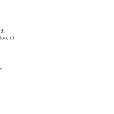
 di
iore di
w