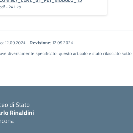
COM.N.7_CERT._B1_PET_MODULO_15
pdf - 241 kb
o:
12.09.2024
-
Revisione:
12.09.2024
ove diversamente specificato, questo articolo è stato rilasciato sott
ceo di Stato
rlo Rinaldini
ncona
Visita la pagina iniziale della scuola