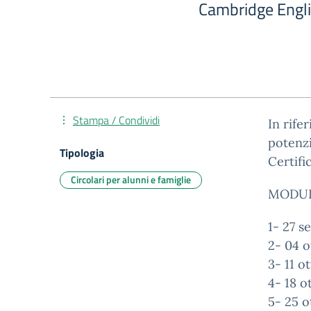
Cambridge Englis
Stampa / Condividi
In rife
potenzi
Tipologia
Certifi
Circolari per alunni e famiglie
MODULO
1- 27 s
2- 04 o
3- 11 o
4- 18 o
5- 25 o