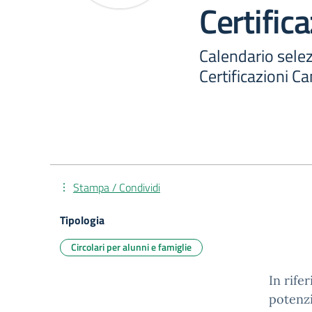
Certific
Calendario sele
Certificazioni C
Stampa / Condividi
Tipologia
Circolari per alunni e famiglie
In rife
potenzi