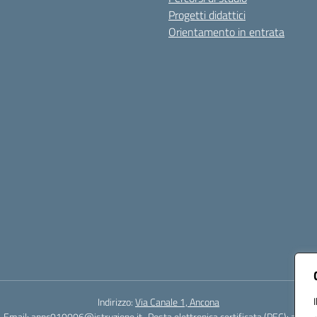
Progetti didattici
Orientamento in entrata
Indirizzo:
Via Canale 1, Ancona
Email:
anpc010006@istruzione.it
Posta elettronica certificata (PEC):
anpc0