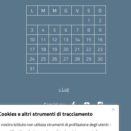
L
M
M
G
V
S
D
1
2
3
4
5
6
7
8
9
10
11
12
13
14
15
16
17
18
19
20
21
22
23
24
25
26
27
28
29
30
31
Agosto 2026
« Lug
Seguici su:
Cookies e altri strumenti di tracciamento
Il nostro Istituto non utilizza strumenti di profilazione degli utenti -
10006@pec.istruzione.it