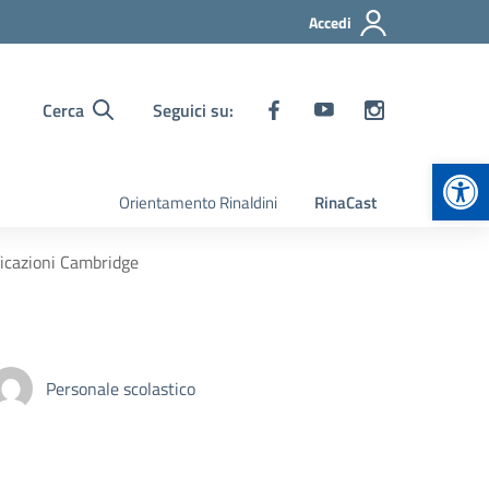
Accedi
Cerca
Seguici su:
Apr
Orientamento Rinaldini
RinaCast
ficazioni Cambridge
Personale scolastico