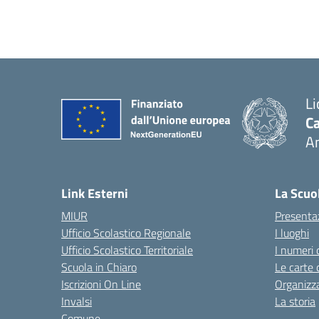
Li
Ca
A
— 
Link Esterni
La Scuo
MIUR
Presenta
Ufficio Scolastico Regionale
I luoghi
Ufficio Scolastico Territoriale
I numeri 
Scuola in Chiaro
Le carte 
Iscrizioni On Line
Organizz
Invalsi
La storia
Comune