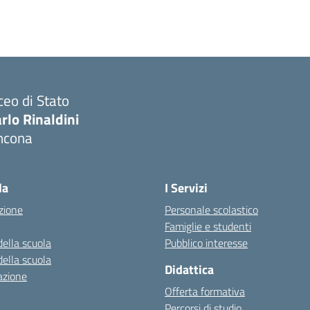
ceo di Stato
rlo Rinaldini
ncona
Visita la pagina iniziale della scuola
la
I Servizi
zione
Personale scolastico
Famiglie e studenti
della scuola
Pubblico interesse
della scuola
Didattica
azione
Offerta formativa
Percorsi di studio