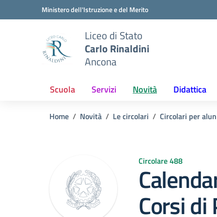
Vai ai contenuti
Vai al menu di navigazione
Vai al footer
Ministero dell'Istruzione e del Merito
Liceo di Stato
Carlo Rinaldini
Ancona
Scuola
Servizi
Novità
Didattica
Home
Novità
Le circolari
Circolari per alun
Circolare 488
Calendar
Corsi di