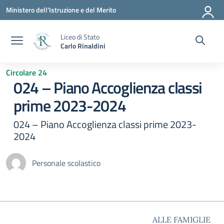
Vai ai contenuti
Vai al menu di navigazione
Vai al footer
Ministero dell'Istruzione e del Merito
Liceo di Stato
Carlo Rinaldini
Circolare 24
024 – Piano Accoglienza classi
prime 2023-2024
024 – Piano Accoglienza classi prime 2023-
2024
Personale scolastico
ALLE FAMIGLIE