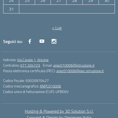
24
25
26
27
28
29
30
31
Agosto 2026
« Lug
Seguici su:
Indirizzo:
Via Canale 1, Ancona
Centralino:
071 204723
Email:
anpc010006@istruzione.it
Posta elettronica certificata (PEC):
anpc010006@pec.istruzione.it
Codice fiscale: 93020970427
Codice meccanografico:
ANPC010006
Codice unico di fatturazione (CUF): UFBE6V
Hosting & Powered by 3D Solution S.r.l.
Concept & Design by Designers Italia