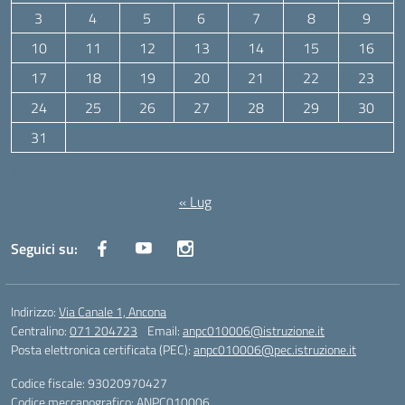
3
4
5
6
7
8
9
10
11
12
13
14
15
16
17
18
19
20
21
22
23
24
25
26
27
28
29
30
31
Agosto 2026
« Lug
Seguici su:
Indirizzo:
Via Canale 1, Ancona
Centralino:
071 204723
Email:
anpc010006@istruzione.it
Posta elettronica certificata (PEC):
anpc010006@pec.istruzione.it
Codice fiscale: 93020970427
Codice meccanografico:
ANPC010006