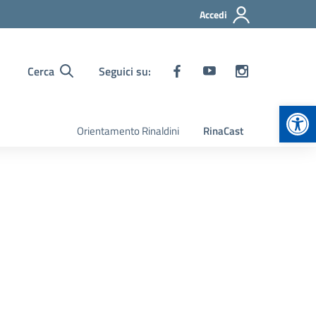
Accedi
Cerca
Seguici su:
Apr
Orientamento Rinaldini
RinaCast