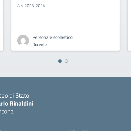
A.S. 2023-2024
Personale scolastico
Docente
ceo di Stato
rlo Rinaldini
ncona
Visita la pagina iniziale della scuola