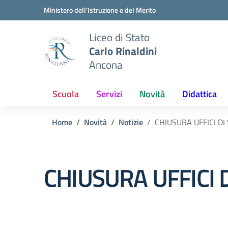
Vai ai contenuti
Vai al menu di navigazione
Vai al footer
Ministero dell'Istruzione e del Merito
Liceo di Stato
Carlo Rinaldini
Ancona
Scuola
Servizi
Novità
Didattica
Home
Novità
Notizie
CHIUSURA UFFICI DI
CHIUSURA UFFICI 