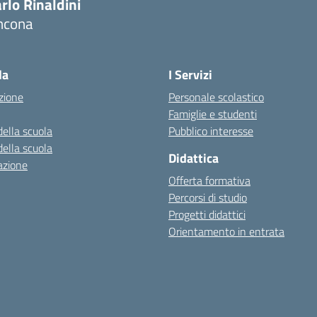
rlo Rinaldini
ncona
Visita la pagina iniziale della scuola
la
I Servizi
zione
Personale scolastico
Famiglie e studenti
della scuola
Pubblico interesse
della scuola
Didattica
azione
Offerta formativa
Percorsi di studio
Progetti didattici
Orientamento in entrata