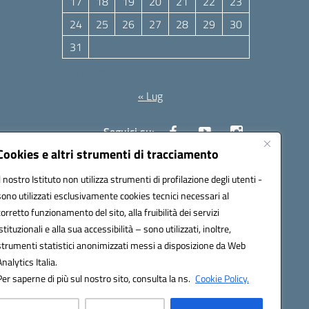
17
18
19
20
21
22
23
24
25
26
27
28
29
30
31
Agosto 2026
« Lug
Seguici su:
Cookies e altri strumenti di tracciamento
Il nostro Istituto non utilizza strumenti di profilazione degli utenti -
10006@pec.istruzione.it
sono utilizzati esclusivamente cookies tecnici necessari al
corretto funzionamento del sito, alla fruibilità dei servizi
istituzionali e alla sua accessibilità – sono utilizzati, inoltre,
strumenti statistici anonimizzati messi a disposizione da Web
Analytics Italia.
Per saperne di più sul nostro sito, consulta la ns.
Cookie Policy.