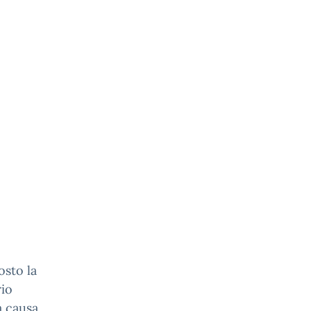
osto la
rio
a causa