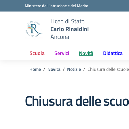
Vai ai contenuti
Vai al menu di navigazione
Vai al footer
Ministero dell'Istruzione e del Merito
Liceo di Stato
Carlo Rinaldini
Ancona
Scuola
Servizi
Novità
Didattica
Home
Novità
Notizie
Chiusura delle scuole
Chiusura delle scuo