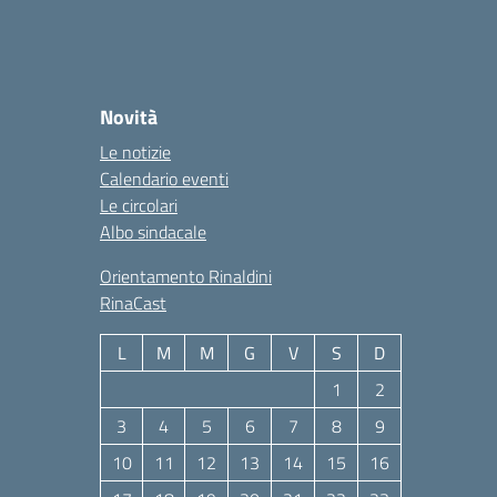
Novità
Le notizie
Calendario eventi
Le circolari
Albo sindacale
Orientamento Rinaldini
RinaCast
L
M
M
G
V
S
D
1
2
3
4
5
6
7
8
9
10
11
12
13
14
15
16