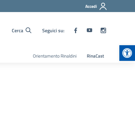
Accedi
Cerca
Seguici su:
Apr
Orientamento Rinaldini
RinaCast