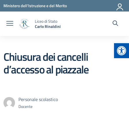
Vai ai contenuti
Vai al menu di navigazione
Vai al footer
Ministero dell'Istruzione e del Merito
Liceo di Stato
Carlo Rinaldini
Apr
Chiusura dei cancelli
d’accesso al piazzale
Personale scolastico
Docente