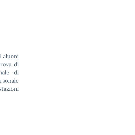
i alunni
rova di
nale di
ersonale
stazioni