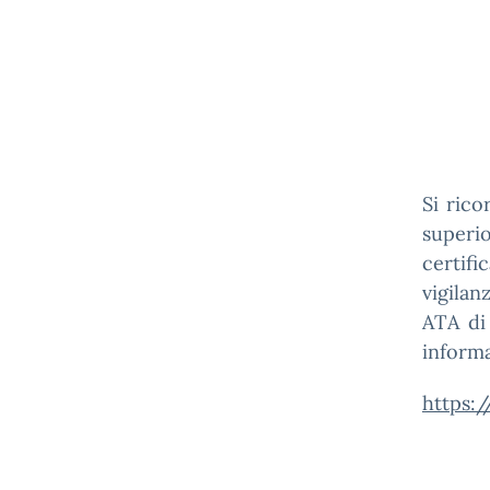
Si rico
superi
certif
vigilan
ATA di 
informa
https: