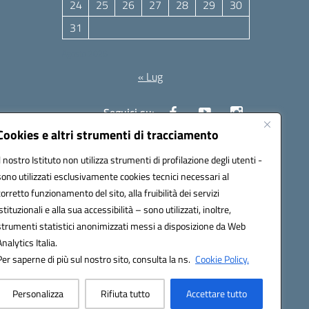
24
25
26
27
28
29
30
31
Agosto 2026
« Lug
Seguici su:
Cookies e altri strumenti di tracciamento
Il nostro Istituto non utilizza strumenti di profilazione degli utenti -
10006@pec.istruzione.it
sono utilizzati esclusivamente cookies tecnici necessari al
corretto funzionamento del sito, alla fruibilità dei servizi
istituzionali e alla sua accessibilità – sono utilizzati, inoltre,
strumenti statistici anonimizzati messi a disposizione da Web
Analytics Italia.
Per saperne di più sul nostro sito, consulta la ns.
Cookie Policy.
Personalizza
Rifiuta tutto
Accettare tutto