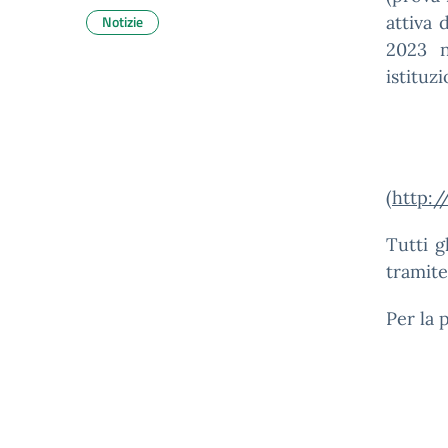
Notizie
attiva 
2023 n
istit
(
http:
Tutti 
tramite
Per la 