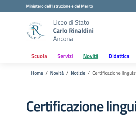
Vai ai contenuti
Vai al menu di navigazione
Vai al footer
Ministero dell'Istruzione e del Merito
Liceo di Stato
Carlo Rinaldini
Ancona
Scuola
Servizi
Novità
Didattica
Home
Novità
Notizie
Certificazione linguis
Certificazione lingu