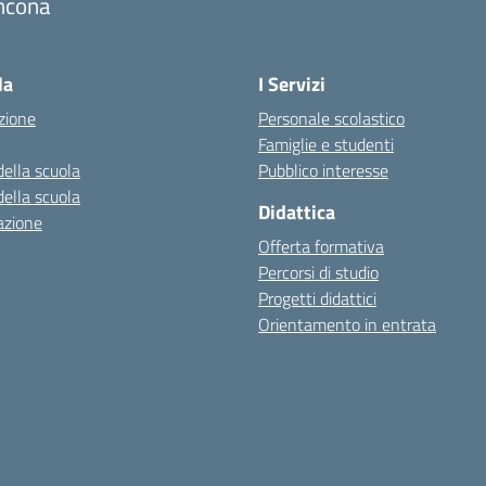
ncona
Visita la pagina iniziale della scuola
la
I Servizi
zione
Personale scolastico
Famiglie e studenti
della scuola
Pubblico interesse
della scuola
Didattica
azione
Offerta formativa
Percorsi di studio
Progetti didattici
Orientamento in entrata