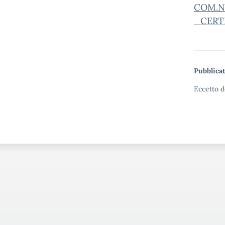
COM.N
_CERT
Pubblicat
Eccetto d