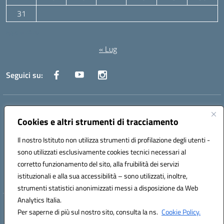
31
Agosto 2026
« Lug
Seguici su:
Indirizzo:
Via Canale 1, Ancona
Centralino:
071 204723
Email:
anpc010006@istruzione.it
Cookies e altri strumenti di tracciamento
Posta elettronica certificata (PEC):
anpc010006@pec.istruzione.it
Il nostro Istituto non utilizza strumenti di profilazione degli utenti -
Codice fiscale: 93020970427
sono utilizzati esclusivamente cookies tecnici necessari al
Codice meccanografico:
ANPC010006
corretto funzionamento del sito, alla fruibilità dei servizi
Codice unico di fatturazione (CUF): UFBE6V
istituzionali e alla sua accessibilità – sono utilizzati, inoltre,
strumenti statistici anonimizzati messi a disposizione da Web
Analytics Italia.
Hosting & Powered by 3D Solution S.r.l.
Per saperne di più sul nostro sito, consulta la ns.
Cookie Policy.
Concept & Design by Designers Italia