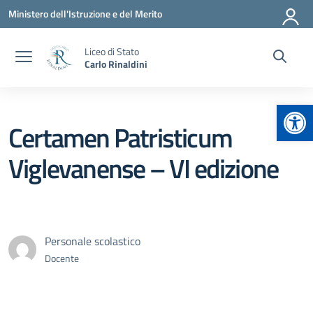
Vai ai contenuti
Vai al menu di navigazione
Vai al footer
Ministero dell'Istruzione e del Merito
Liceo di Stato
Carlo Rinaldini
Apr
Certamen Patristicum
Viglevanense – VI edizione
Personale scolastico
Docente