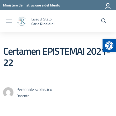
Vai ai contenuti
Vai al menu di navigazione
Vai al footer
Ministero dell'Istruzione e del Merito
Liceo di Stato
Carlo Rinaldini
Apr
Certamen EPISTEMAI 2021-
22
Personale scolastico
Docente