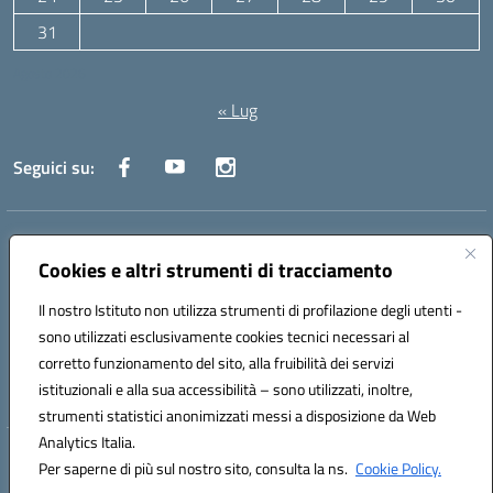
31
Agosto 2026
« Lug
Seguici su:
Indirizzo:
Via Canale 1, Ancona
Centralino:
071 204723
Email:
anpc010006@istruzione.it
Cookies e altri strumenti di tracciamento
Posta elettronica certificata (PEC):
anpc010006@pec.istruzione.it
Il nostro Istituto non utilizza strumenti di profilazione degli utenti -
Codice fiscale: 93020970427
sono utilizzati esclusivamente cookies tecnici necessari al
Codice meccanografico:
ANPC010006
corretto funzionamento del sito, alla fruibilità dei servizi
Codice unico di fatturazione (CUF): UFBE6V
istituzionali e alla sua accessibilità – sono utilizzati, inoltre,
strumenti statistici anonimizzati messi a disposizione da Web
Analytics Italia.
Hosting & Powered by 3D Solution S.r.l.
Per saperne di più sul nostro sito, consulta la ns.
Cookie Policy.
Concept & Design by Designers Italia