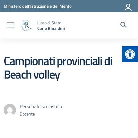
Vai ai contenuti
Vai al menu di navigazione
Vai al footer
Ministero dell'Istruzione e del Merito
Liceo di Stato
Carlo Rinaldini
Apr
Campionati provinciali di
Beach volley
Personale scolastico
Docente