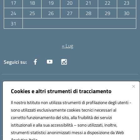
17
18
19
20
21
22
23
24
25
26
27
28
29
30
31
Agosto 2026
« Lug
Seguici su:
Indirizzo:
Via Canale 1, Ancona
Centralino:
071 204723
Email:
anpc010006@istruzione.it
Cookies e altri strumenti di tracciamento
Posta elettronica certificata (PEC):
anpc010006@pec.istruzione.it
Il nostro Istituto non utilizza strumenti di profilazione degli utenti -
Codice fiscale: 93020970427
sono utilizzati esclusivamente cookies tecnici necessari al
Codice meccanografico:
ANPC010006
corretto funzionamento del sito, alla fruibilità dei servizi
Codice unico di fatturazione (CUF): UFBE6V
istituzionali e alla sua accessibilità – sono utilizzati, inoltre,
strumenti statistici anonimizzati messi a disposizione da Web
Analytics Italia.