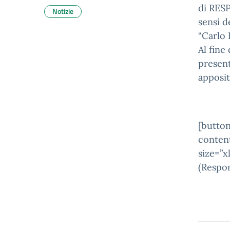
di RES
Notizie
sensi d
“Carlo R
Al fine
present
apposit
[button
conte
size=”x
(Respon