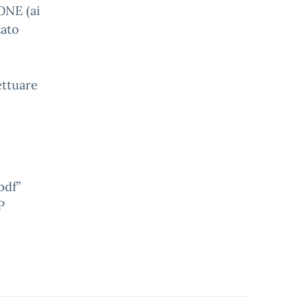
NE (ai
tato
ettuare
df”
P