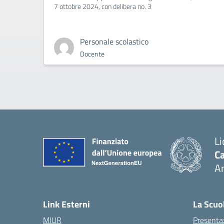
7 ottobre 2024, con delibera no. 3
Personale scolastico
Docente
Li
Ca
A
— 
Link Esterni
La Scuo
MIUR
Presenta