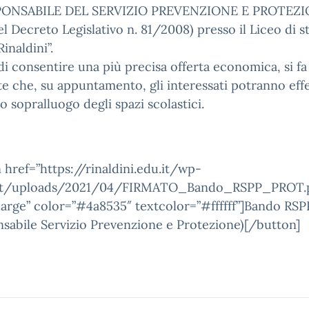
PONSABILE DEL SERVIZIO PREVENZIONE E PROTEZIO
el Decreto Legislativo n. 81/2008) presso il Liceo di s
inaldini”.
 di consentire una più precisa offerta economica, si fa
e che, su appuntamento, gli interessati potranno eff
o sopralluogo degli spazi scolastici.
 href=”https://rinaldini.edu.it/wp-
nt/uploads/2021/04/FIRMATO_Bando_RSPP_PROT.p
large” color=”#4a8535″ textcolor=”#ffffff”]Bando RSP
sabile Servizio Prevenzione e Protezione)[/button]