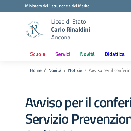
Vai ai contenuti
Vai al menu di navigazione
Vai al footer
Ministero dell'Istruzione e del Merito
Liceo di Stato
Carlo Rinaldini
Ancona
Scuola
Servizi
Novità
Didattica
Home
Novità
Notizie
Avviso per il conferi
Avviso per il confe
Servizio Prevenzion