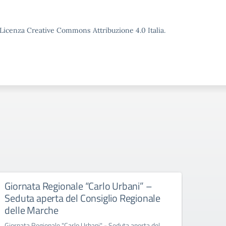
o Licenza Creative Commons Attribuzione 4.0 Italia.
Giornata Regionale “Carlo Urbani” –
Educ
Seduta aperta del Consiglio Regionale
All’att
delle Marche
Giornata Regionale "Carlo Urbani" - Seduta aperta del