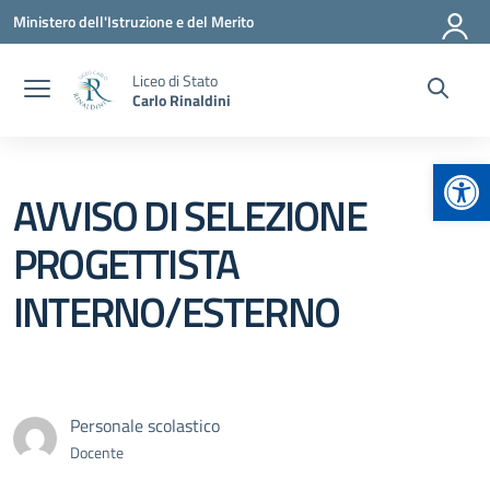
Vai ai contenuti
Vai al menu di navigazione
Vai al footer
Ministero dell'Istruzione e del Merito
Liceo di Stato
Carlo Rinaldini
Apr
AVVISO DI SELEZIONE
PROGETTISTA
INTERNO/ESTERNO
Personale scolastico
Docente