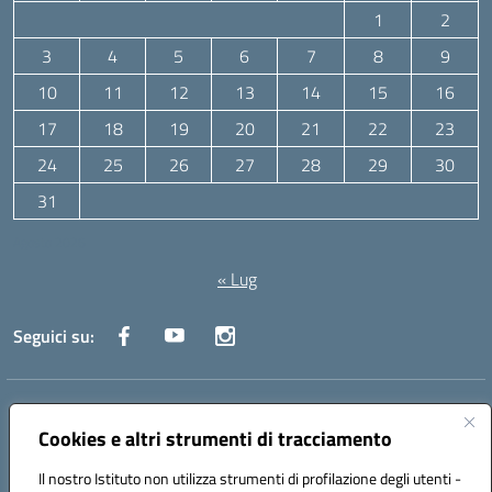
1
2
3
4
5
6
7
8
9
10
11
12
13
14
15
16
17
18
19
20
21
22
23
24
25
26
27
28
29
30
31
Agosto 2026
« Lug
Seguici su:
Indirizzo:
Via Canale 1, Ancona
Centralino:
071 204723
Email:
anpc010006@istruzione.it
Cookies e altri strumenti di tracciamento
Posta elettronica certificata (PEC):
anpc010006@pec.istruzione.it
Il nostro Istituto non utilizza strumenti di profilazione degli utenti -