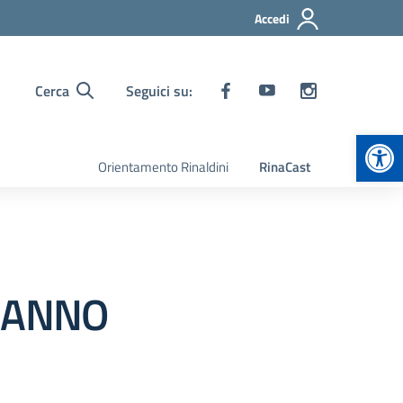
Accedi
Cerca
Seguici su:
Apr
Orientamento Rinaldini
RinaCast
E ANNO