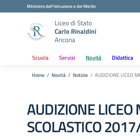
Vai ai contenuti
Vai al menu di navigazione
Vai al footer
Ministero dell'Istruzione e del Merito
Liceo di Stato
Carlo Rinaldini
Ancona
Scuola
Servizi
Novità
Didattica
Home
Novità
Notizie
AUDIZIONE LICEO M
AUDIZIONE LICEO
SCOLASTICO 2017