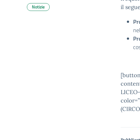
Notizie
il segu
Pr
nel
Pr
co
[button
conten
LICEO-
color=
(CIRCO