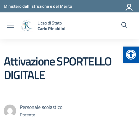
Vai ai contenuti
Vai al menu di navigazione
Vai al footer
Ministero dell'Istruzione e del Merito
Liceo di Stato
Carlo Rinaldini
Apr
Attivazione SPORTELLO
DIGITALE
Personale scolastico
Docente