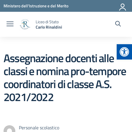
Vai ai contenuti
Vai al menu di navigazione
Vai al footer
Ministero dell'Istruzione e del Merito
Liceo di Stato
Carlo Rinaldini
Apr
Assegnazione docenti alle
classi e nomina pro-tempore
coordinatori di classe A.S.
2021/2022
Personale scolastico