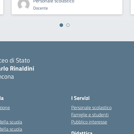
Personale scolastico
Docente
ceo di Stato
rlo Rinaldini
ncona
Visita la pagina iniziale della scuola
la
I Servizi
zione
Personale scolastico
Famiglie e studenti
della scuola
Pubblico interesse
della scuola
Didattica