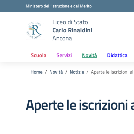
Vai ai contenuti
Vai al menu di navigazione
Vai al footer
Ministero dell'Istruzione e del Merito
Liceo di Stato
Carlo Rinaldini
Ancona
Scuola
Servizi
Novità
Didattica
Home
Novità
Notizie
Aperte le iscrizioni
Aperte le iscrizion