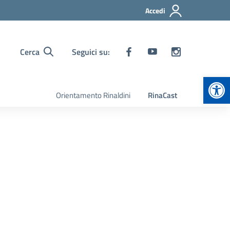
Accedi
Cerca
Seguici su:
Apr
Orientamento Rinaldini
RinaCast