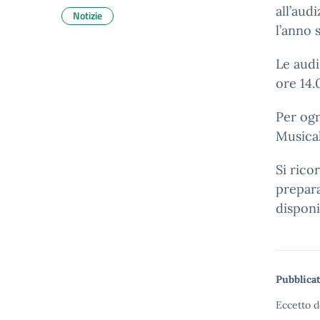
all’aud
Notizie
l’anno 
Le audi
ore 14.
Per ogn
Musica
Si rico
prepara
disponi
Pubblicat
Eccetto d