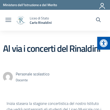
Vai ai contenuti
Vai al menu di navigazione
Vai al footer
Ministero dell'Istruzione e del Merito
Liceo di Stato
Carlo Rinaldini
Apr
Al via i concerti del Rinaldini
Personale scolastico
Docente
Inizia stasera la stagione concertistica del nostro Istituto
che vedrà protagonisti gli studenti del Liceo Musicale con i