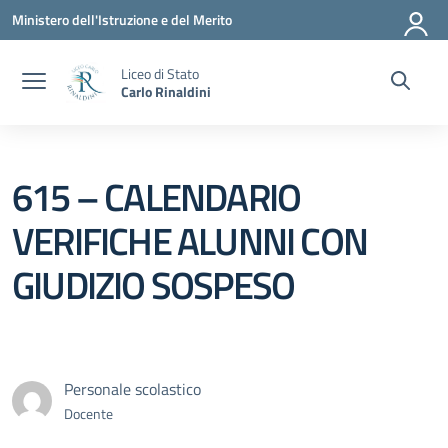
Vai ai contenuti
Vai al menu di navigazione
Vai al footer
Ministero dell'Istruzione e del Merito
Liceo di Stato
Carlo Rinaldini
615 – CALENDARIO
VERIFICHE ALUNNI CON
GIUDIZIO SOSPESO
Personale scolastico
Docente