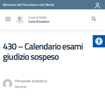
Vai ai contenuti
Vai al menu di navigazione
Vai al footer
Ministero dell'Istruzione e del Merito
Liceo di Stato
Carlo Rinaldini
Apr
430 – Calendario esami
giudizio sospeso
Personale scolastico
Docente