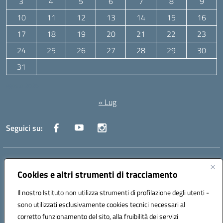
3
4
5
6
7
8
9
10
11
12
13
14
15
16
17
18
19
20
21
22
23
24
25
26
27
28
29
30
31
Agosto 2026
« Lug
Seguici su:
Indirizzo:
Via Canale 1, Ancona
Centralino:
071 204723
Email:
anpc010006@istruzione.it
Cookies e altri strumenti di tracciamento
Posta elettronica certificata (PEC):
anpc010006@pec.istruzione.it
Il nostro Istituto non utilizza strumenti di profilazione degli utenti -
Codice fiscale: 93020970427
sono utilizzati esclusivamente cookies tecnici necessari al
Codice meccanografico:
ANPC010006
corretto funzionamento del sito, alla fruibilità dei servizi
Codice unico di fatturazione (CUF): UFBE6V