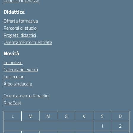
Pubblico interesse
Didattica
Offerta formativa
Percorsi di studio
Progetti didattici
Orientamento in entrata
Novità
Le notizie
Calendario eventi
Le circolari
Albo sindacale
Orientamento Rinaldini
RinaCast
L
M
M
G
V
S
D
1
2