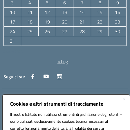
3
4
5
6
7
8
9
10
11
12
13
14
15
16
17
18
19
20
21
22
23
24
25
26
27
28
29
30
31
Agosto 2026
« Lug
Seguici su:
Indirizzo:
Via Canale 1, Ancona
Centralino:
071 204723
Email:
anpc010006@istruzione.it
Cookies e altri strumenti di tracciamento
Posta elettronica certificata (PEC):
anpc010006@pec.istruzione.it
Il nostro Istituto non utilizza strumenti di profilazione degli utenti -
Codice fiscale: 93020970427
sono utilizzati esclusivamente cookies tecnici necessari al
Codice meccanografico:
ANPC010006
corretto funzionamento del sito, alla fruibilità dei servizi