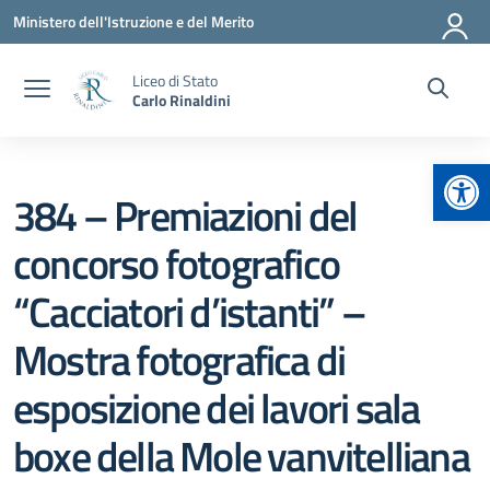
Vai ai contenuti
Vai al menu di navigazione
Vai al footer
Ministero dell'Istruzione e del Merito
Liceo di Stato
Carlo Rinaldini
Apr
384 – Premiazioni del
concorso fotografico
“Cacciatori d’istanti” –
Mostra fotografica di
esposizione dei lavori sala
boxe della Mole vanvitelliana