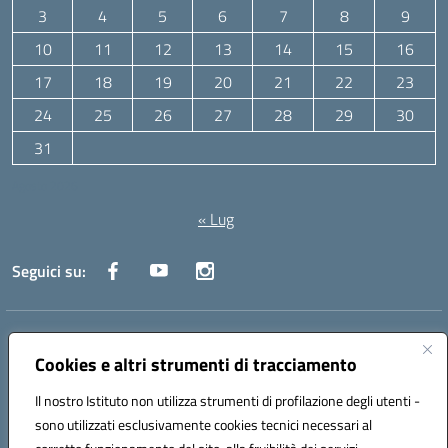
3
4
5
6
7
8
9
10
11
12
13
14
15
16
17
18
19
20
21
22
23
24
25
26
27
28
29
30
31
Agosto 2026
« Lug
Seguici su:
Indirizzo:
Via Canale 1, Ancona
Centralino:
071 204723
Email:
anpc010006@istruzione.it
Cookies e altri strumenti di tracciamento
Posta elettronica certificata (PEC):
anpc010006@pec.istruzione.it
Il nostro Istituto non utilizza strumenti di profilazione degli utenti -
Codice fiscale: 93020970427
sono utilizzati esclusivamente cookies tecnici necessari al
Codice meccanografico:
ANPC010006