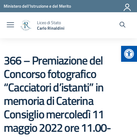
Vai ai contenuti
Vai al menu di navigazione
Vai al footer
Ministero dell'Istruzione e del Merito
Liceo di Stato
Carlo Rinaldini
Apr
366 – Premiazione del
Concorso fotografico
“Cacciatori d’istanti” in
memoria di Caterina
Consiglio mercoledì 11
maggio 2022 ore 11.00-