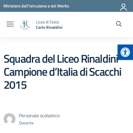
Vai ai contenuti
Vai al menu di navigazione
Vai al footer
Ministero dell'Istruzione e del Merito
Liceo di Stato
Carlo Rinaldini
Apr
Squadra del Liceo Rinaldini
Campione d’Italia di Scacchi
2015
Personale scolastico
Docente