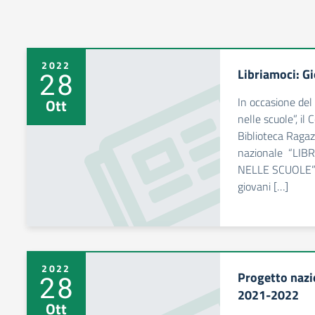
2022
Libriamoci: Gi
28
In occasione del
Ott
nelle scuole”, i
Biblioteca Ragazz
nazionale “LIB
NELLE SCUOLE” co
giovani […]
2022
Progetto naz
28
2021-2022
Ott