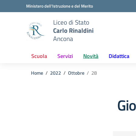
Vai ai contenuti
Vai al menu di navigazione
Vai al footer
Ministero dell'Istruzione e del Merito
Liceo di Stato
Carlo Rinaldini
Ancona
Scuola
Servizi
Novità
Didattica
Home
2022
Ottobre
28
Gi