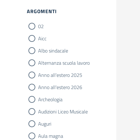
Filtri
ARGOMENTI
02
Aicc
Albo sindacale
Alternanza scuola lavoro
Anno all'estero 2025
Anno all'estero 2026
Archeologia
Audizioni Liceo Musicale
Auguri
Aula magna