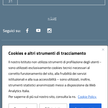
31
Agosto 2026
« Lug
Seguici su:
Indirizzo:
Via Canale 1, Ancona
Centralino:
071 204723
Email:
anpc010006@istruzione.it
Cookies e altri strumenti di tracciamento
Posta elettronica certificata (PEC):
anpc010006@pec.istruzione.it
Il nostro Istituto non utilizza strumenti di profilazione degli utenti -
Codice fiscale: 93020970427
sono utilizzati esclusivamente cookies tecnici necessari al
Codice meccanografico:
ANPC010006
corretto funzionamento del sito, alla fruibilità dei servizi
Codice unico di fatturazione (CUF): UFBE6V
istituzionali e alla sua accessibilità – sono utilizzati, inoltre,
strumenti statistici anonimizzati messi a disposizione da Web
Analytics Italia.
Hosting & Powered by 3D Solution S.r.l.
Per saperne di più sul nostro sito, consulta la ns.
Cookie Policy.
Concept & Design by Designers Italia