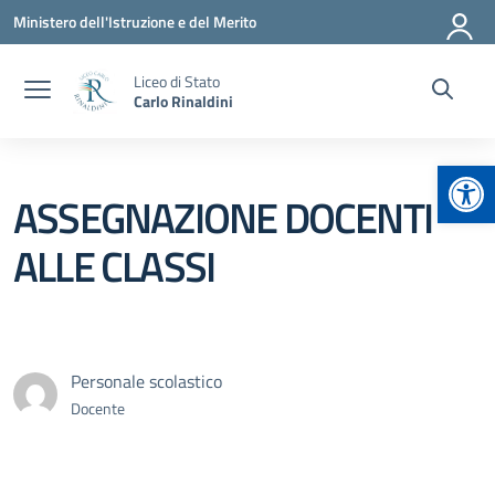
Vai ai contenuti
Vai al menu di navigazione
Vai al footer
Ministero dell'Istruzione e del Merito
Liceo di Stato
Carlo Rinaldini
Apr
ASSEGNAZIONE DOCENTI
ALLE CLASSI
Personale scolastico
Docente