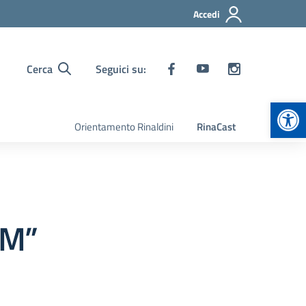
Accedi
Cerca
Seguici su:
Apr
Orientamento Rinaldini
RinaCast
IM”