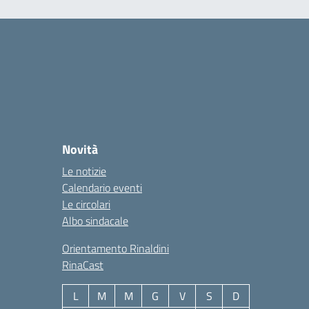
Novità
Le notizie
Calendario eventi
Le circolari
Albo sindacale
Orientamento Rinaldini
RinaCast
L
M
M
G
V
S
D