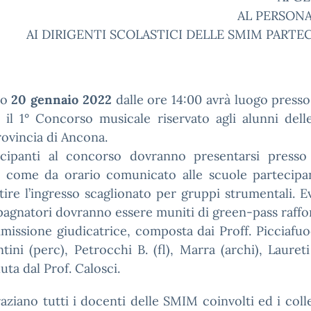
AL PERSONA
AI DIRIGENTI SCOLASTICI DELLE SMIM PARTE
no
20 gennaio 2022
dalle ore 14:00 avrà luogo press
o il 1° Concorso musicale riservato agli alunni de
rovincia di Ancona.
ecipanti al concorso dovranno presentarsi presso
to come da orario comunicato alle scuole partecipan
ire l’ingresso scaglionato per gruppi strumentali. E
gnatori dovranno essere muniti di green-pass raffo
issione giudicatrice, composta dai Proff. Picciafuo
tini (perc), Petrocchi B. (fl), Marra (archi), Laureti
uta dal Prof. Calosci.
raziano tutti i docenti delle SMIM coinvolti ed i coll