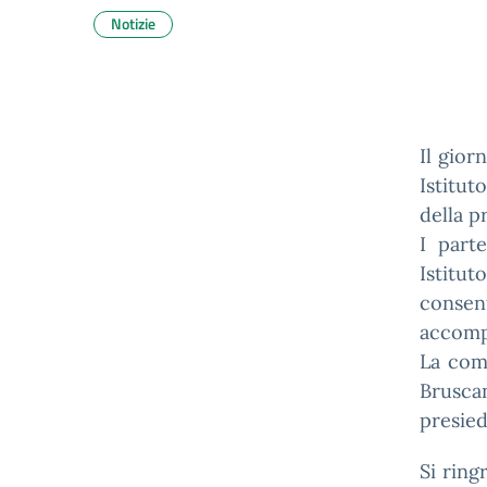
Notizie
Il gior
Istitut
della p
I part
Istitu
consent
accompa
La comm
Bruscan
presied
Si ring