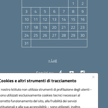
1
2
3
4
5
6
7
8
9
10
11
12
13
14
15
16
17
18
19
20
21
22
23
24
25
26
27
28
29
30
31
Agosto 2026
« Lug
Seguici su:
Cookies e altri strumenti di tracciamento
Il nostro Istituto non utilizza strumenti di profilazione degli utenti -
10006@pec.istruzione.it
sono utilizzati esclusivamente cookies tecnici necessari al
corretto funzionamento del sito, alla fruibilità dei servizi
istituzionali e alla sua accessibilità – sono utilizzati, inoltre,