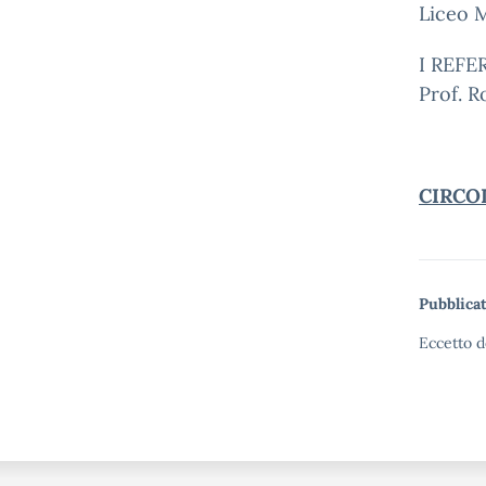
Liceo M
I REF
Prof. R
CIRCO
Pubblicat
Eccetto d