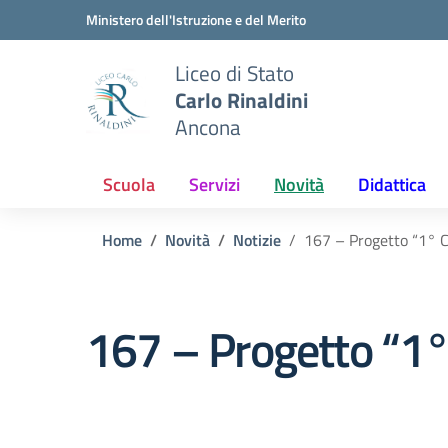
Vai ai contenuti
Vai al menu di navigazione
Vai al footer
Ministero dell'Istruzione e del Merito
Liceo di Stato
Carlo Rinaldini
Ancona
Scuola
Servizi
Novità
Didattica
Home
Novità
Notizie
167 – Progetto “1° 
167 – Progetto “1