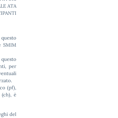
LE ATA
CIPANTI
o questo
lle SMIM
 questo
ti, per
ventuali
rzato.
co (pf),
 (ch), è
eghi del