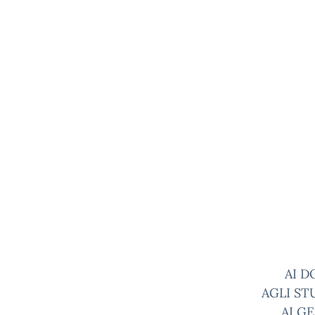
AI D
AGLI ST
AI G