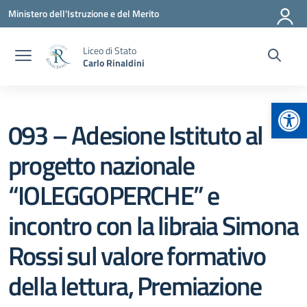
Vai ai contenuti
Vai al menu di navigazione
Vai al footer
Ministero dell'Istruzione e del Merito
Liceo di Stato
Carlo Rinaldini
Apr
093 – Adesione Istituto al
progetto nazionale
“IOLEGGOPERCHE” e
incontro con la libraia Simona
Rossi sul valore formativo
della lettura, Premiazione