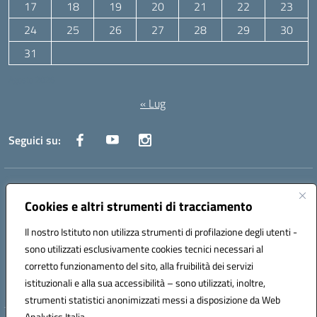
17
18
19
20
21
22
23
24
25
26
27
28
29
30
31
Agosto 2026
« Lug
Seguici su:
Indirizzo:
Via Canale 1, Ancona
Centralino:
071 204723
Email:
anpc010006@istruzione.it
Cookies e altri strumenti di tracciamento
Posta elettronica certificata (PEC):
anpc010006@pec.istruzione.it
Il nostro Istituto non utilizza strumenti di profilazione degli utenti -
Codice fiscale: 93020970427
sono utilizzati esclusivamente cookies tecnici necessari al
Codice meccanografico:
ANPC010006
corretto funzionamento del sito, alla fruibilità dei servizi
Codice unico di fatturazione (CUF): UFBE6V
istituzionali e alla sua accessibilità – sono utilizzati, inoltre,
strumenti statistici anonimizzati messi a disposizione da Web
Analytics Italia.