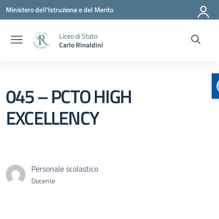
Vai ai contenuti
Vai al menu di navigazione
Vai al footer
Ministero dell'Istruzione e del Merito
Liceo di Stato
Carlo Rinaldini
045 – PCTO HIGH
EXCELLENCY
Personale scolastico
Docente