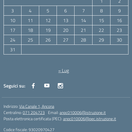
1
2
3
4
5
6
7
8
9
10
11
12
13
14
15
16
17
18
19
20
21
22
23
24
25
26
27
28
29
30
31
Agosto 2026
« Lug
Seguici su:
Indirizzo:
Via Canale 1, Ancona
Centralino:
071 204723
Email:
anpc010006@istruzione.it
Posta elettronica certificata (PEC):
anpc010006@pec.istruzione.it
Codice fiscale: 93020970427