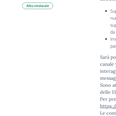
Albo sindacale
Su
nu
sup
da
Imm
pa
Sarà po
canale
interag
messagg
Sono at
delle 1
Per pre
https:
Le cons