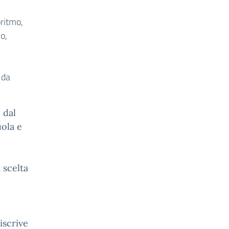
ritmo,
o,
 da
 dal
ola e
 scelta
 iscrive