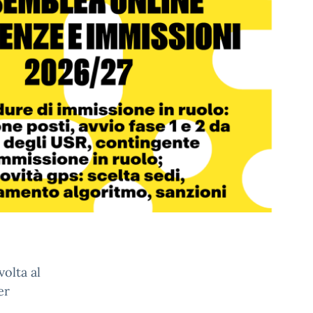
olta al
er