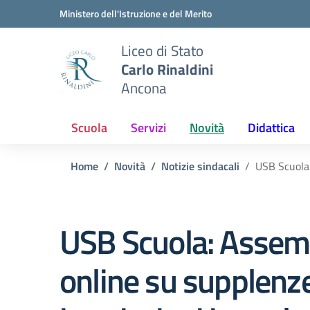
Vai ai contenuti
Vai al menu di navigazione
Vai al footer
Ministero dell'Istruzione e del Merito
Liceo di Stato
Carlo Rinaldini
Ancona
Scuola
Servizi
Novità
Didattica
Home
Novità
Notizie sindacali
USB Scuola:
USB Scuola: Assem
online su supplenz