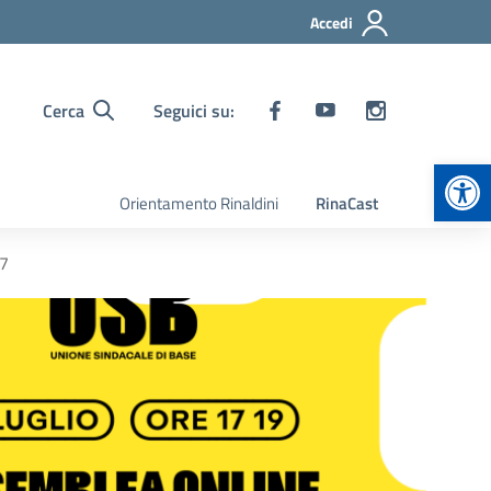
Accedi
Cerca
Seguici su:
Apr
Orientamento Rinaldini
RinaCast
27