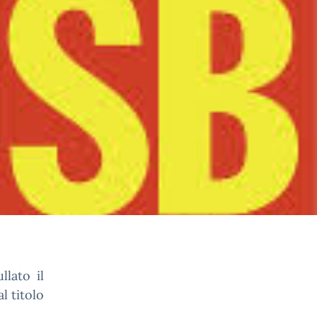
llato il
l titolo