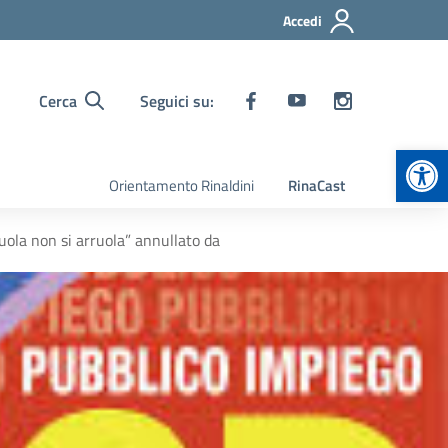
Accedi
Cerca
Seguici su:
Apr
Orientamento Rinaldini
RinaCast
uola non si arruola” annullato da