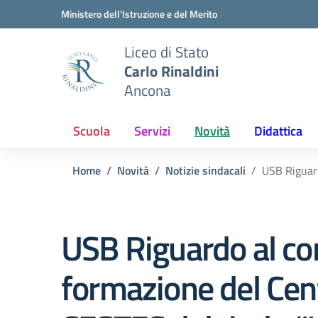
Vai ai contenuti
Vai al menu di navigazione
Vai al footer
Ministero dell'Istruzione e del Merito
Liceo di Stato
Carlo Rinaldini
Ancona
Scuola
Servizi
Novità
Didattica
Home
Novità
Notizie sindacali
USB Riguard
USB Riguardo al cor
formazione del Cen