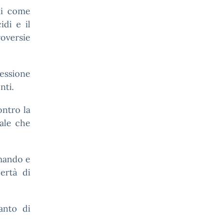
emi come
idi e il
oversie
ressione
nti.
ontro la
tale che
rmando e
ertà di
anto di