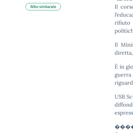
Albo sindacale
Il cors
l’educa
rifiut
politic
Il Mini
diretta
È in gi
guerra 
riguard
USB Scu
diffon
espress
���� S