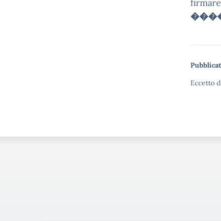
firmare
���
Pubblicat
Eccetto d