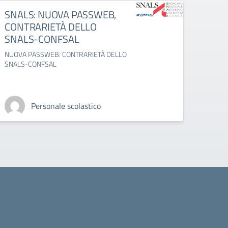
SNALS: NUOVA PASSWEB,
CISL:
CONTRARIETÀ DELLO
della
SNALS-CONFSAL
servi
NUOVA PASSWEB: CONTRARIETÀ DELLO
present
SNALS-CONFSAL
sciogli
servizi
Personale scolastico