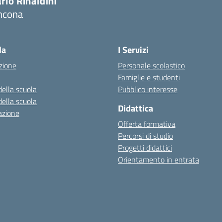
rlo Rinaldini
ncona
Visita la pagina iniziale della scuola
la
I Servizi
zione
Personale scolastico
Famiglie e studenti
della scuola
Pubblico interesse
della scuola
Didattica
azione
Offerta formativa
Percorsi di studio
Progetti didattici
Orientamento in entrata