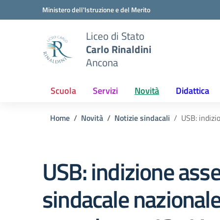
Vai ai contenuti
Vai al menu di navigazione
Vai al footer
Ministero dell'Istruzione e del Merito
Liceo di Stato
Carlo Rinaldini
Ancona
Scuola
Servizi
Novità
Didattica
Home
Novità
Notizie sindacali
USB: indizi
USB: indizione ass
sindacale nazionale