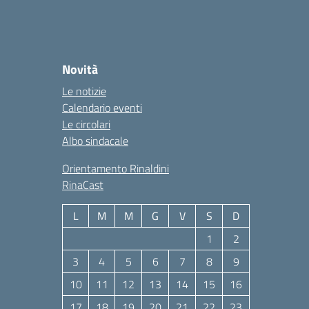
Novità
Le notizie
Calendario eventi
Le circolari
Albo sindacale
Orientamento Rinaldini
RinaCast
L
M
M
G
V
S
D
1
2
3
4
5
6
7
8
9
10
11
12
13
14
15
16
17
18
19
20
21
22
23