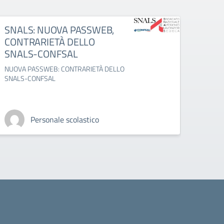
SNALS: NUOVA PASSWEB,
CISL:
CONTRARIETÀ DELLO
della
SNALS-CONFSAL
servi
NUOVA PASSWEB: CONTRARIETÀ DELLO
present
SNALS-CONFSAL
sciogli
servizi
Personale scolastico