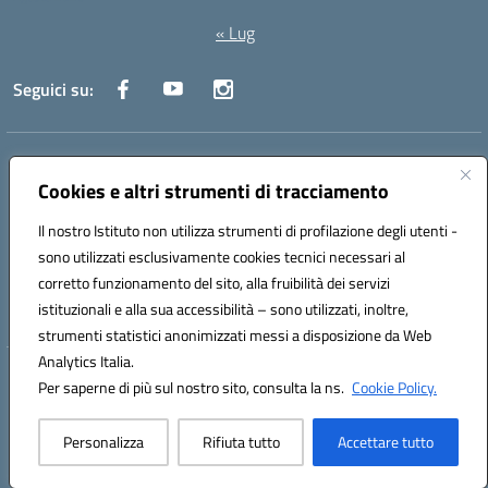
« Lug
Seguici su:
Indirizzo:
Via Canale 1, Ancona
Centralino:
071 204723
Email:
anpc010006@istruzione.it
Cookies e altri strumenti di tracciamento
Posta elettronica certificata (PEC):
anpc010006@pec.istruzione.it
Il nostro Istituto non utilizza strumenti di profilazione degli utenti -
Codice fiscale: 93020970427
sono utilizzati esclusivamente cookies tecnici necessari al
Codice meccanografico:
ANPC010006
corretto funzionamento del sito, alla fruibilità dei servizi
Codice unico di fatturazione (CUF): UFBE6V
istituzionali e alla sua accessibilità – sono utilizzati, inoltre,
strumenti statistici anonimizzati messi a disposizione da Web
Analytics Italia.
Hosting & Powered by 3D Solution S.r.l.
Per saperne di più sul nostro sito, consulta la ns.
Cookie Policy.
Concept & Design by Designers Italia
Personalizza
Rifiuta tutto
Accettare tutto