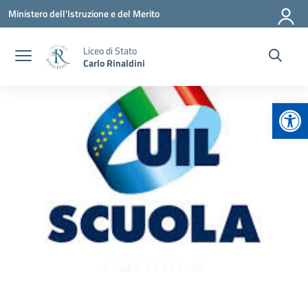
Vai ai contenuti
Vai al menu di navigazione
Vai al footer
Ministero dell'Istruzione e del Merito
Liceo di Stato
Carlo Rinaldini
Apr