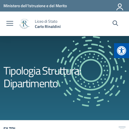
Vai ai contenuti
Vai al menu di navigazione
Vai al footer
Ministero dell'Istruzione e del Merito
Liceo di Stato
Carlo Rinaldini
Apr
Tipologia Struttura:
Dipartimento
FILTRI