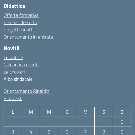
Didattica
Offerta formativa
Percorsi di studio
Progetti didattici
Orientamento in entrata
Novità
Le notizie
Calendario eventi
Le circolari
Albo sindacale
Orientamento Rinaldini
RinaCast
L
M
M
G
V
S
D
1
2
3
4
5
6
7
8
9