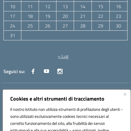
10
11
12
13
14
15
16
17
18
19
20
21
22
23
24
25
26
27
28
29
30
31
Agosto 2026
« Lug
Seguici su:
Indirizzo:
Via Canale 1, Ancona
Centralino:
071 204723
Email:
anpc010006@istruzione.it
Cookies e altri strumenti di tracciamento
Posta elettronica certificata (PEC):
anpc010006@pec.istruzione.it
Il nostro Istituto non utilizza strumenti di profilazione degli utenti -
Codice fiscale: 93020970427
sono utilizzati esclusivamente cookies tecnici necessari al
Codice meccanografico:
ANPC010006
corretto funzionamento del sito, alla fruibilità dei servizi
Codice unico di fatturazione (CUF): UFBE6V
istituzionali e alla sua accessibilità – sono utilizzati, inoltre,