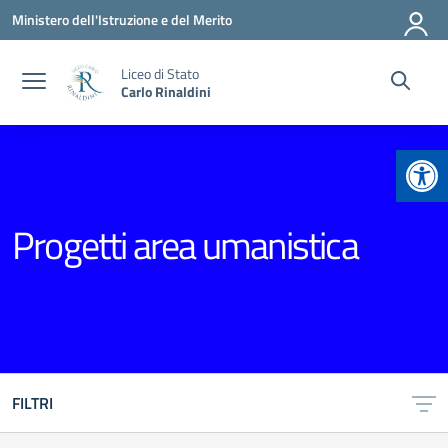
Vai ai contenuti
Vai al menu di navigazione
Vai al footer
Ministero dell'Istruzione e del Merito
Liceo di Stato
Carlo Rinaldini
Apr
Progetti area umanistica
FILTRI