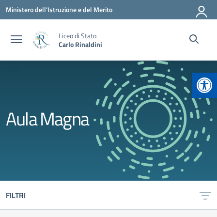
Vai ai contenuti
Vai al menu di navigazione
Vai al footer
Ministero dell'Istruzione e del Merito
Liceo di Stato
Carlo Rinaldini
Apr
Aula Magna
FILTRI