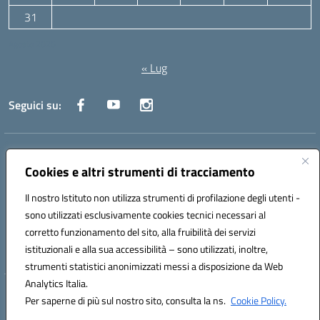
31
Agosto 2026
« Lug
Seguici su:
Indirizzo:
Via Canale 1, Ancona
Centralino:
071 204723
Email:
anpc010006@istruzione.it
Cookies e altri strumenti di tracciamento
Posta elettronica certificata (PEC):
anpc010006@pec.istruzione.it
Il nostro Istituto non utilizza strumenti di profilazione degli utenti -
Codice fiscale: 93020970427
sono utilizzati esclusivamente cookies tecnici necessari al
Codice meccanografico:
ANPC010006
corretto funzionamento del sito, alla fruibilità dei servizi
Codice unico di fatturazione (CUF): UFBE6V
istituzionali e alla sua accessibilità – sono utilizzati, inoltre,
strumenti statistici anonimizzati messi a disposizione da Web
Analytics Italia.
Hosting & Powered by 3D Solution S.r.l.
Per saperne di più sul nostro sito, consulta la ns.
Cookie Policy.
Concept & Design by Designers Italia