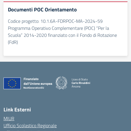
Documenti POC Orientamento
Codice progetto: 10.1.6A-FDRPOC-MA-2024-59
Programma Operativo Complementare (POC) “Per la
Scuola” 2014-2020 finanziato con il Fondo di Rotazione
(FdR)
Liceo di Stato
Carlo Rinaldini
Ancona
— Visita la pagina iniziale della scuola
Link Esterni
MIUR
Ufficio Scolastico Regionale