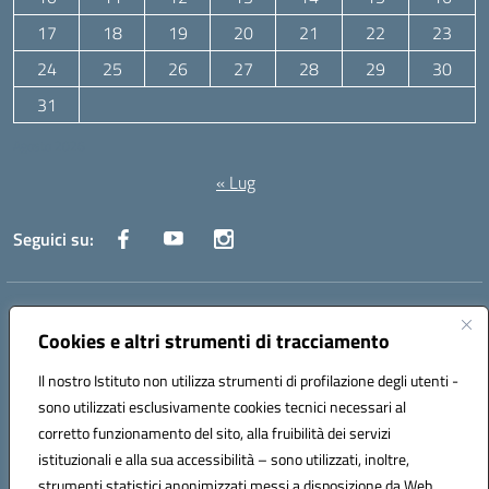
17
18
19
20
21
22
23
24
25
26
27
28
29
30
31
Agosto 2026
« Lug
Seguici su:
Indirizzo:
Via Canale 1, Ancona
Centralino:
071 204723
Email:
anpc010006@istruzione.it
Cookies e altri strumenti di tracciamento
Posta elettronica certificata (PEC):
anpc010006@pec.istruzione.it
Il nostro Istituto non utilizza strumenti di profilazione degli utenti -
Codice fiscale: 93020970427
sono utilizzati esclusivamente cookies tecnici necessari al
Codice meccanografico:
ANPC010006
corretto funzionamento del sito, alla fruibilità dei servizi
Codice unico di fatturazione (CUF): UFBE6V
istituzionali e alla sua accessibilità – sono utilizzati, inoltre,
strumenti statistici anonimizzati messi a disposizione da Web