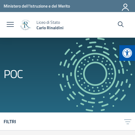
Vai ai contenuti
Vai al menu di navigazione
Vai al footer
Ministero dell'Istruzione e del Merito
Liceo di Stato
Carlo Rinaldini
Apr
POC
FILTRI