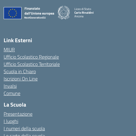
Liceo di Stato
Carlo Rinaldini
Ancona
— Visita la pagina iniziale della scuola
Link Esterni
MIUR
Ufficio Scolastico Regionale
Ufficio Scolastico Territoriale
Scuola in Chiaro
Iscrizioni On Line
Invalsi
Comune
La Scuola
Presentazione
I luoghi
I numeri della scuola
Le carte della scuola