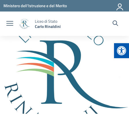
Vai ai contenuti
Vai al menu di navigazione
Vai al footer
Ministero dell'Istruzione e del Merito
Liceo di Stato
Carlo Rinaldini
Apr