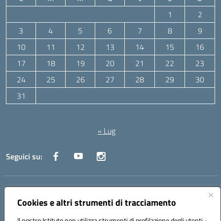
1
2
3
4
5
6
7
8
9
10
11
12
13
14
15
16
17
18
19
20
21
22
23
24
25
26
27
28
29
30
31
Agosto 2026
« Lug
Seguici su:
Indirizzo:
Via Canale 1, Ancona
Centralino:
071 204723
Email:
anpc010006@istruzione.it
Cookies e altri strumenti di tracciamento
Posta elettronica certificata (PEC):
anpc010006@pec.istruzione.it
Il nostro Istituto non utilizza strumenti di profilazione degli utenti -