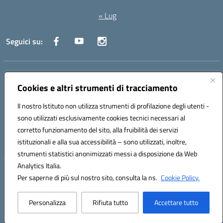
« Lug
Seguici su:
Indirizzo:
Via Canale 1, Ancona
Centralino:
071 204723
Email:
anpc010006@istruzione.it
Cookies e altri strumenti di tracciamento
Posta elettronica certificata (PEC):
anpc010006@pec.istruzione.it
Il nostro Istituto non utilizza strumenti di profilazione degli utenti -
Codice fiscale: 93020970427
sono utilizzati esclusivamente cookies tecnici necessari al
Codice meccanografico:
ANPC010006
corretto funzionamento del sito, alla fruibilità dei servizi
Codice unico di fatturazione (CUF): UFBE6V
istituzionali e alla sua accessibilità – sono utilizzati, inoltre,
strumenti statistici anonimizzati messi a disposizione da Web
Analytics Italia.
Hosting & Powered by 3D Solution S.r.l.
Per saperne di più sul nostro sito, consulta la ns.
Cookie Policy.
Concept & Design by Designers Italia
Personalizza
Rifiuta tutto
Accettare tutto