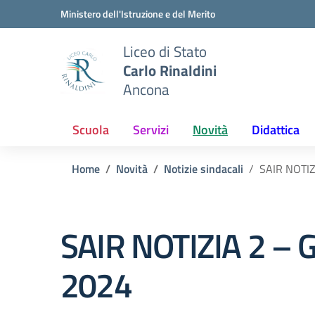
Vai ai contenuti
Vai al menu di navigazione
Vai al footer
Ministero dell'Istruzione e del Merito
Liceo di Stato
Carlo Rinaldini
Ancona
Scuola
Servizi
Novità
Didattica
Home
Novità
Notizie sindacali
SAIR NOTIZ
SAIR NOTIZIA 2 –
2024