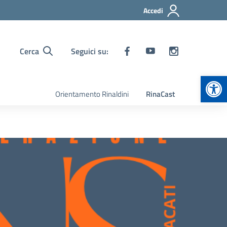
Accedi
Cerca
Seguici su:
Apr
Orientamento Rinaldini
RinaCast