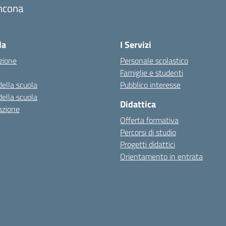
ncona
Visita la pagina iniziale della scuola
la
I Servizi
zione
Personale scolastico
Famiglie e studenti
della scuola
Pubblico interesse
della scuola
Didattica
azione
Offerta formativa
Percorsi di studio
Progetti didattici
Orientamento in entrata