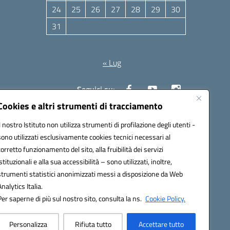
24
25
26
27
28
29
30
31
Agosto 2026
« Lug
Seguici su:
Cookies e altri strumenti di tracciamento
Il nostro Istituto non utilizza strumenti di profilazione degli utenti -
10006@pec.istruzione.it
sono utilizzati esclusivamente cookies tecnici necessari al
corretto funzionamento del sito, alla fruibilità dei servizi
istituzionali e alla sua accessibilità – sono utilizzati, inoltre,
strumenti statistici anonimizzati messi a disposizione da Web
Analytics Italia.
Per saperne di più sul nostro sito, consulta la ns.
Cookie Policy.
Personalizza
Rifiuta tutto
Accettare tutto