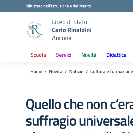
Vai ai contenuti
Vai al menu di navigazione
Vai al footer
Ministero dell'Istruzione e del Merito
Liceo di Stato
Carlo Rinaldini
Ancona
Scuola
Servizi
Novità
Didattica
Home
Novità
Notizie
Cultura e formazione
Quello che non c’era:
suffragio universal