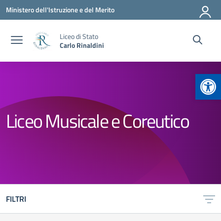
Vai ai contenuti
Vai al menu di navigazione
Vai al footer
Ministero dell'Istruzione e del Merito
Liceo di Stato
Carlo Rinaldini
Apr
Liceo Musicale e Coreutico
FILTRI