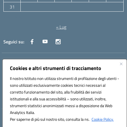
31
Agosto 2026
« Lug
Seguici su:
Indirizzo:
Via Canale 1, Ancona
Centralino:
071 204723
Email:
anpc010006@istruzione.it
Cookies e altri strumenti di tracciamento
Posta elettronica certificata (PEC):
anpc010006@pec.istruzione.it
Il nostro Istituto non utilizza strumenti di profilazione degli utenti -
Codice fiscale: 93020970427
sono utilizzati esclusivamente cookies tecnici necessari al
Codice meccanografico:
ANPC010006
corretto funzionamento del sito, alla fruibilità dei servizi
Codice unico di fatturazione (CUF): UFBE6V
istituzionali e alla sua accessibilità – sono utilizzati, inoltre,
strumenti statistici anonimizzati messi a disposizione da Web
Analytics Italia.
Hosting & Powered by 3D Solution S.r.l.
Per saperne di più sul nostro sito, consulta la ns.
Cookie Policy.
Concept & Design by Designers Italia