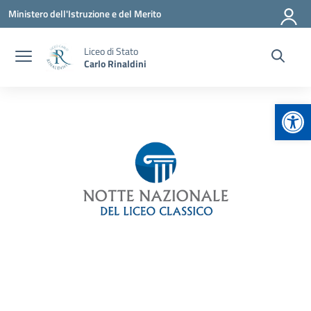
Vai ai contenuti
Vai al menu di navigazione
Vai al footer
Ministero dell'Istruzione e del Merito
Liceo di Stato
Carlo Rinaldini
Apr