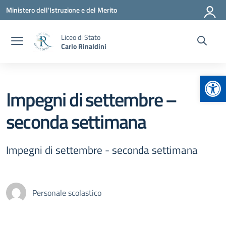
Vai ai contenuti
Vai al menu di navigazione
Vai al footer
Ministero dell'Istruzione e del Merito
Liceo di Stato
Carlo Rinaldini
Apr
Impegni di settembre –
seconda settimana
Impegni di settembre - seconda settimana
Personale scolastico